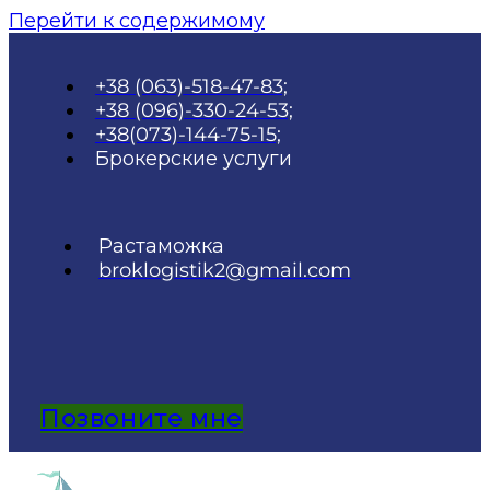
Перейти к содержимому
+38 (063)-518-47-83;
+38 (096)-330-24-53;
+38(073)-144-75-15;
Брокерские услуги
Растаможка
broklogistik2@gmail.com
Позвоните мне