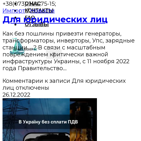
+38(073)-144-75-15;
О НАС
Импорт
КОНТАКТЫ
/
Новости
Для юридических лиц
FAQ
ОТЗЫВЫ
Как без пошлины привезти генераторы,
трансформаторы, инверторы, Упс, зарядные
станции.....? В связи с масштабным
повреждением критически важной
X
инфраструктуры Украины, с 11 ноября 2022
года Правительство…
Комментарии
к записи Для юридических
лиц
отключены
26.12.2022