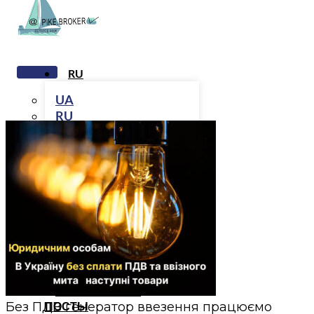
RU
UA
RU
ГЛАВНАЯ
УСЛУГИ
Таможенное
оформление грузов
Разрешительные
документы
Фитосанитарные
сертификаты
ТАМОЖЕННЫЕ
Без ПДВ генератор ввезення працюємо
ПОСТЫ