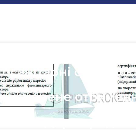
тосанітарні сертифік
рискорене отриман
'язані з Держпродс