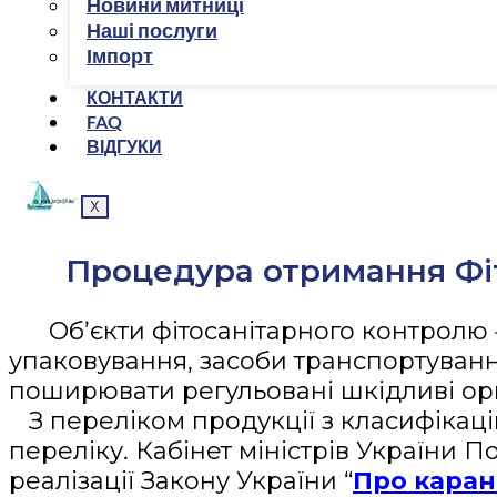
Новини митниці
Наші послуги
Імпорт
КОНТАКТИ
FAQ
ВІДГУКИ
X
Процедура отримання Фіт
Об’єкти фітосанітарного контролю –
упаковування, засоби транспортуванн
поширювати регульовані шкідливі ор
З переліком продукції з класифікац
переліку. Кабінет міністрів України П
реалізації Закону України “
Про каран