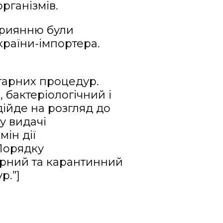
рганізмів.
сприянню були
країни-імпортера.
тарних процедур.
 бактеріологічний і
дійде на розгляд до
у видачі
мін дії
«Порядку
тарний та карантинний
р.”]