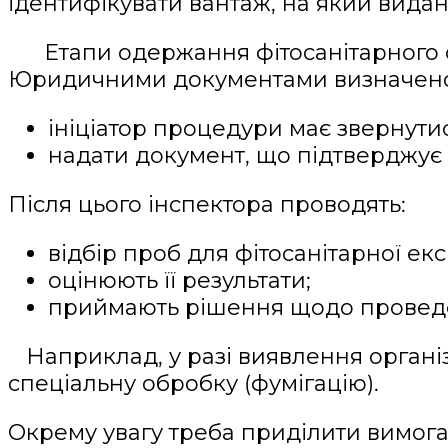
ідентифікувати вантаж, на який видан
Етапи одержання фітосанітарного с
Юридичними документами визначен
ініціатор процедури має звернут
надати документ, що підтверджує 
Після цього інспектора проводять:
відбір проб для фітосанітарної ек
оцінюють її результати;
приймають рішення щодо проведен
Наприклад, у разі виявлення організ
спеціальну обробку (фумігацію).
Окрему увагу треба приділити вимога