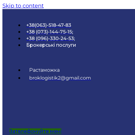
Skip to content
+38(063)-518-47-83
+38 (073)-144-75-15;
+38 (096)-330-24-53;
Брокерські послуги
Растаможка
broklogistik2@gmail.com
Зателефонуйте мені