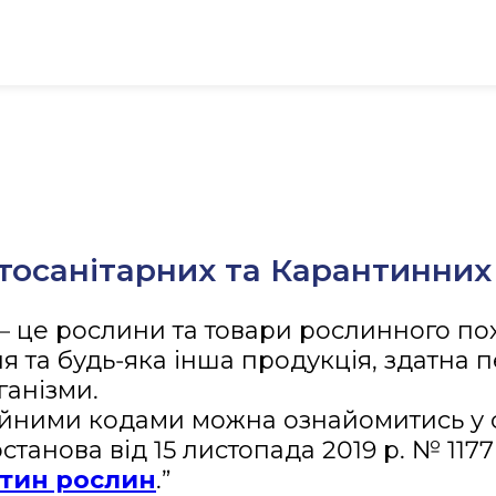
осанітарних та Карантинних
 це рослини та товари рослинного пох
я та будь-яка інша продукція, здатна 
ганізми.
ійними кодами можна ознайомитись у 
останова від 15 листопада 2019 р. № 117
тин рослин
.”