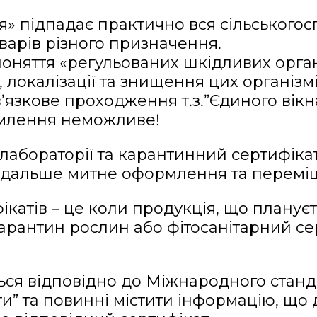
» підпадає практично вся сільськогос
оварів різного призначення.
оняття «регульованих шкідливих органі
локалізації та знищення цих організмі
язкове проходження т.з.”Єдиного вікна”
рмлення неможливе!
лабораторії та карантинний сертифіка
одальше митне оформлення та переміщ
тів – це коли продукція, що плануєт
карантин рослин або фітосанітарний се
ься відповідно до Міжнародного станд
ти” та повинні містити інформацію, що 