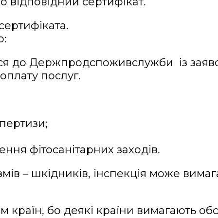
о відповідний сертифікат.
ертифіката.
о:
ися до Держпродспоживслужби із заяв
оплату послуг.
спертизи;
ня фітосанітарних заходів.
мів – шкідників, інспекція може вима
м країн, бо деякі країни вимагають об