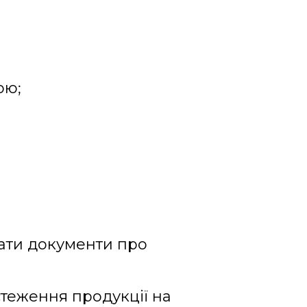
ою;
гати документи про
стеження продукції на