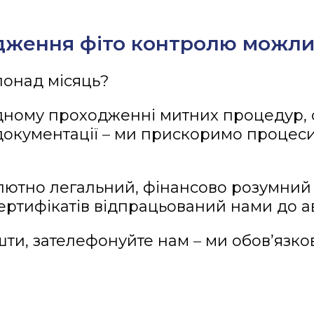
ження фіто контролю можли
 понад місяць?
ному проходженні митних процедур, 
документації – ми прискоримо процеси
тно легальний, фінансово розумний т
ертифікатів відпрацьований нами до а
шти, зателефонуйте нам – ми обов’язк