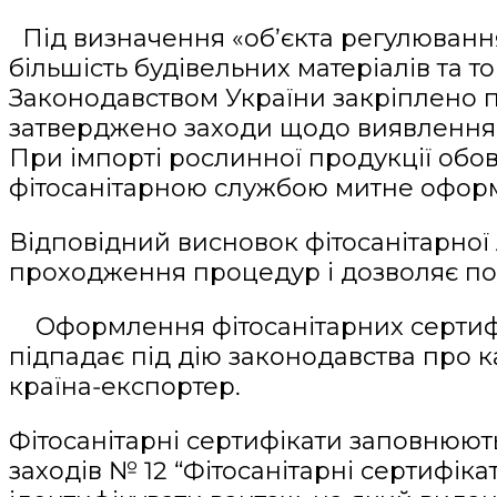
Під визначення «об’єкта регулювання
більшість будівельних матеріалів та т
Законодавством України закріплено п
затверджено заходи щодо виявлення, 
При імпорті рослинної продукції обов’
фітосанітарною службою митне офо
Відповідний висновок фітосанітарної 
проходження процедур і дозволяє п
Оформлення фітосанітарних сертифіка
підпадає під дію законодавства про 
країна-експортер.
Фітосанітарні сертифікати заповнюют
заходів № 12 “Фітосанітарні сертифіка