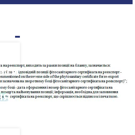
ати
ня
поживслужбою