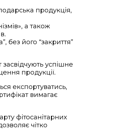
подарська продукція,
змів», а також
в.
, без його “закриття”
т засвідчують успішне
ення продукції.
ься експортуватись,
ртифікат вимагає
арту фітосанітарних
дозволяє чітко