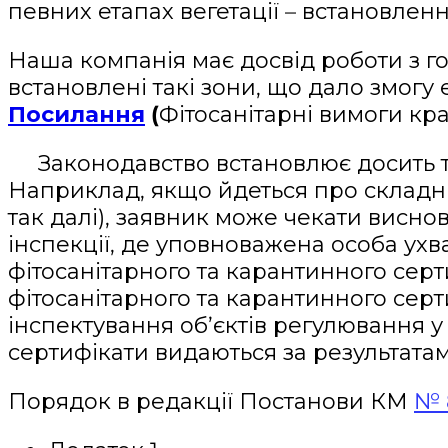
певних етапах вегетації – встановленн
Наша компанія має досвід роботи з го
встановлені такі зони, що дало змогу
Посилання
(
Фітосанітарні вимоги кра
Законодавство встановлює досить тр
Наприклад, якщо йдеться про складні 
так далі), заявник може чекати виснов
інспекції, де уповноважена особа ухв
фітосанітарного та карантинного серти
фітосанітарного та карантинного серт
інспектування об’єктів регулювання у
сертифікати видаються за результата
Порядок в редакції Постанови КМ
№ 8