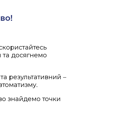
во!
скористайтесь
 та досягнемо
а результативний –
втоматизму.
ово знайдемо точки