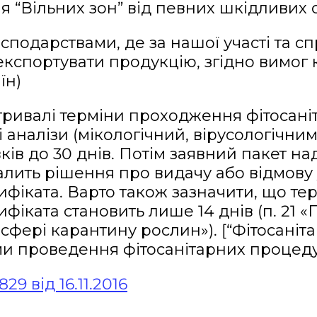
я “Вільних зон” від певних шкідливих о
сподарствами, де за нашої участі та 
 експортувати продукцію, згідно вимог 
їн)
ивалі терміни проходження фітосані
аналізи (мікологічний, вірусологічним,
ків до 30 днів. Потім заявний пакет на
алить рішення про видачу або відмову 
фіката. Варто також зазначити, що тер
ифіката становить лише 14 днів (п. 21 
 сфері карантину рослин»). [“Фітосані
ми проведення фітосанітарних процеду
29 від 16.11.2016