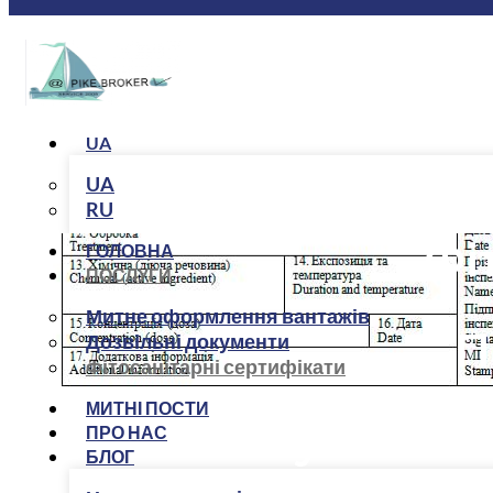
UA
UA
RU
Фі
ГОЛОВНА
ПОСЛУГИ
Митне оформлення вантажів
П
Дозвільні документи
Фітосанітарні сертифікати
МИТНІ ПОСТИ
Послуги пов
ПРО НАС
БЛОГ