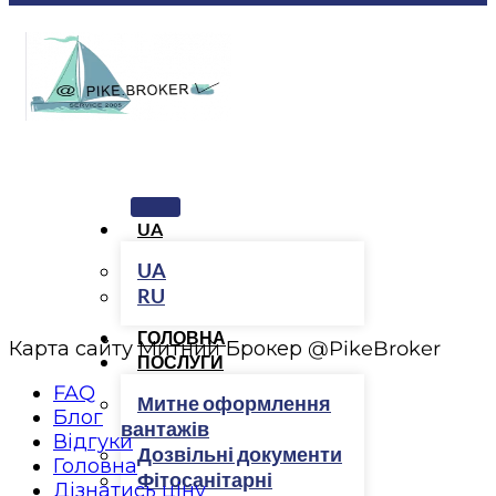
UA
UA
RU
ГОЛОВНА
Карта сайту Митний Брокер @PikeBroker
ПОСЛУГИ
FAQ
Митне оформлення
Блог
вантажів
Відгуки
Дозвільні документи
Головна
Фітосанітарні
Дізнатись ціну