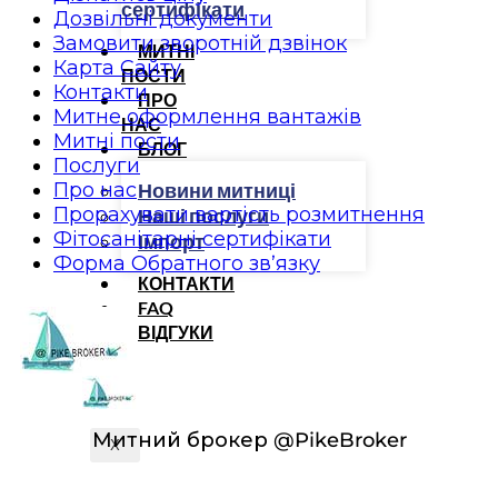
сертифікати
Дозвільні документи
Замовити зворотній дзвінок
МИТНІ
Карта Сайту
ПОСТИ
Контакти
ПРО
Митне оформлення вантажів
НАС
Митні пости
БЛОГ
Послуги
Про нас
Новини митниці
Прорахувати вартість розмитнення
Наші послуги
Фітосанітарні сертифікати
Імпорт
Форма Обратного зв’язку
КОНТАКТИ
FAQ
ВІДГУКИ
Митний брокер @PikeBroker
X