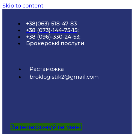
Skip to content
+38(063)-518-47-83
+38 (073)-144-75-15;
+38 (096)-330-24-53;
Брокерські послуги
Растаможка
broklogistik2@gmail.com
Зателефонуйте мені