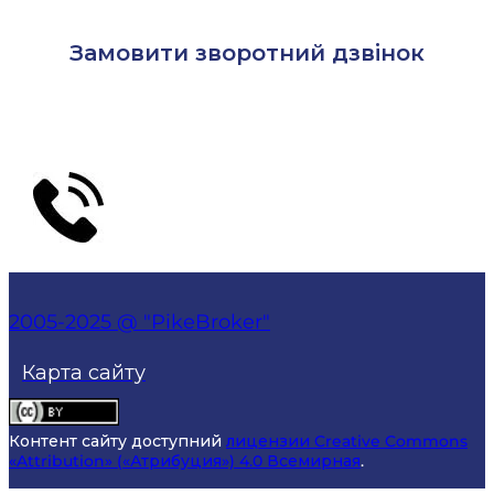
Замовити зворотний дзвінок
2005-2025 @ "PikeBroker"
Карта сайту
Контент сайту доступний
лицензии Creative Commons
«Attribution» («Атрибуция») 4.0 Всемирная
.