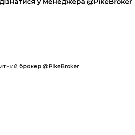
дізнатися у менеджера @PikeBroker
итний брокер @PikeBroker