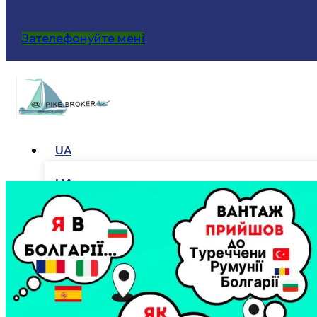
Зателефонуйте мені
UA
UA
RU
ГОЛОВНА
ПОСЛУГИ
Митне оформлення вантажів