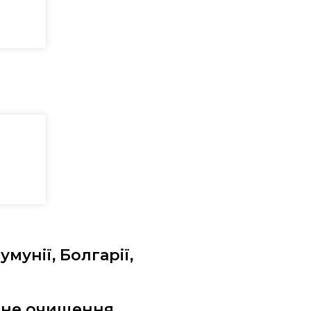
унії, Болгарії,
тне очищення.