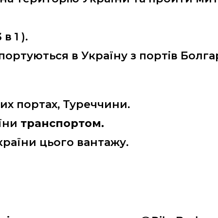
 1 ).
ртуються в Україну з портів Болгарі
их портах, Туреччини.
аїни
транспортом.
раїни цього вантажу.