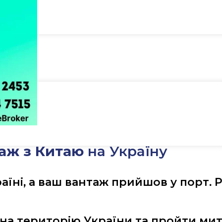
аж з Китаю
на Україну
і, а ваш вантаж прийшов у порт. Рум
ж на територію України та пройти ми