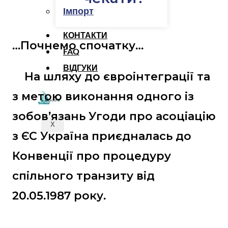
Імпорт
КОНТАКТИ
…Почнемо спочатку…
FAQ
ВІДГУКИ
На шляху до євроінтеграції та
з метою виконання одного із
зобов’язань Угоди про асоціацію
X
з ЄС Україна приєдналась до
Конвенції про процедуру
спільного транзиту від
20.05.1987 року.